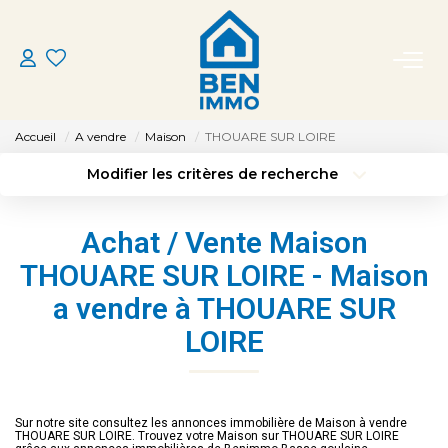
ACHETER
Accueil
A vendre
Maison
THOUARE SUR LOIRE
LOUER
Modifier les critères de recherche
Type de transaction
Localisation
Acheter
Localisation
ESTIMER
Achat / Vente Maison
Type de bien
Sélectionnez...
Surface min
THOUARE SUR LOIRE - Maison
MON AGENCE
a vendre à THOUARE SUR
Budget max
Plus de critères
LOIRE
CONTACT
Créer une alerte
Sur notre site consultez les annonces immobilière de Maison à vendre
THOUARE SUR LOIRE. Trouvez votre Maison sur THOUARE SUR LOIRE