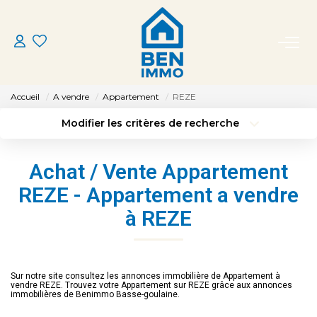
ACHETER
Accueil
A vendre
Appartement
REZE
LOUER
Modifier les critères de recherche
Type de transaction
Localisation
Acheter
Localisation
ESTIMER
Achat / Vente Appartement
Type de bien
Sélectionnez...
Surface min
REZE - Appartement a vendre
MON AGENCE
à REZE
Budget max
Plus de critères
CONTACT
Créer une alerte
Sur notre site consultez les annonces immobilière de Appartement à
vendre REZE. Trouvez votre Appartement sur REZE grâce aux annonces
immobilières de Benimmo Basse-goulaine.