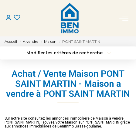
ACHETER
Accueil
A vendre
Maison
PONT SAINT MARTIN
LOUER
Modifier les critères de recherche
Type de transaction
Localisation
Acheter
Localisation
ESTIMER
Achat / Vente Maison PONT
Type de bien
Sélectionnez...
Surface min
SAINT MARTIN - Maison a
MON AGENCE
vendre à PONT SAINT MARTIN
Budget max
Plus de critères
CONTACT
Créer une alerte
Sur notre site consultez les annonces immobilière de Maison à vendre
PONT SAINT MARTIN. Trouvez votre Maison sur PONT SAINT MARTIN grâce
aux annonces immobilières de Benimmo Basse-goulaine.