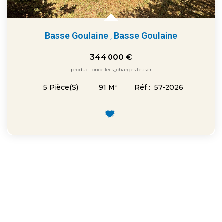
Basse Goulaine
,
Basse Goulaine
344 000 €
product.price.fees_charges.teaser
91
M²
Réf :
57-2026
5
Pièce(s)