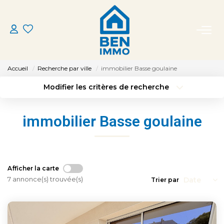
ACHETER
Accueil
Recherche par ville
immobilier Basse goulaine
LOUER
Modifier les critères de recherche
Type de transaction
Localisation
Acheter
Localisation
ESTIMER
immobilier Basse goulaine
Type de bien
Sélectionnez...
Surface min
MON AGENCE
Budget max
Plus de critères
CONTACT
Afficher la carte
Créer une alerte
7 annonce(s) trouvée(s)
Trier par