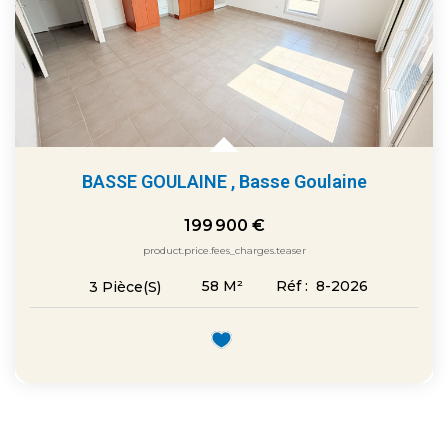
BASSE GOULAINE
,
Basse Goulaine
199 900 €
product.price.fees_charges.teaser
58
M²
Réf :
8-2026
3
Pièce(s)