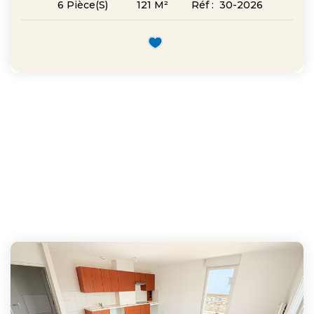
121
M²
Réf :
30-2026
6
Pièce(s)