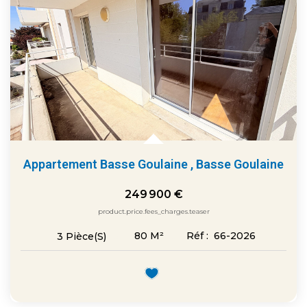
Appartement Basse Goulaine
,
Basse Goulaine
249 900 €
product.price.fees_charges.teaser
80
M²
Réf :
66-2026
3
Pièce(s)