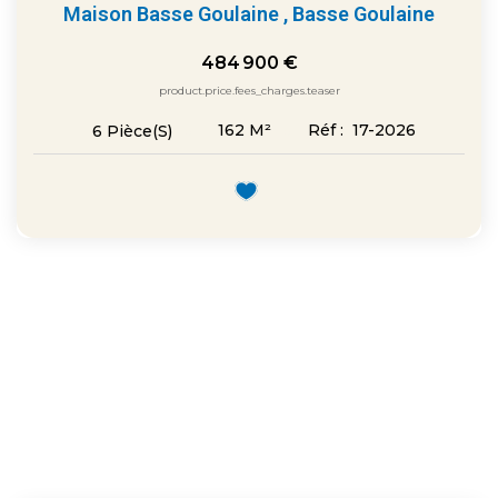
Maison Basse Goulaine
,
Basse Goulaine
484 900 €
product.price.fees_charges.teaser
162
M²
Réf :
17-2026
6
Pièce(s)