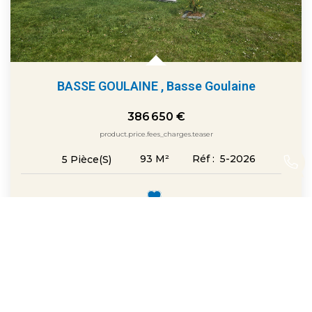
BASSE GOULAINE
,
Basse Goulaine
386 650 €
product.price.fees_charges.teaser
93
M²
Réf :
5-2026
5
Pièce(s)