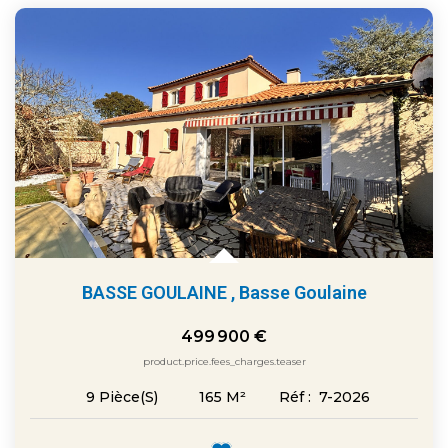
BASSE GOULAINE
,
Basse Goulaine
499 900 €
product.price.fees_charges.teaser
165
M²
Réf :
7-2026
9
Pièce(s)