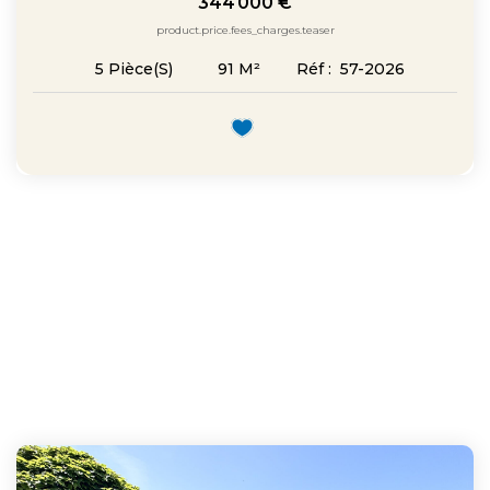
344 000 €
product.price.fees_charges.teaser
91
M²
Réf :
57-2026
5
Pièce(s)