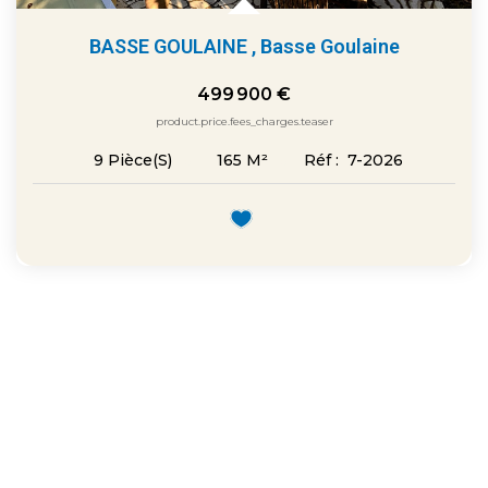
BASSE GOULAINE
,
Basse Goulaine
499 900 €
product.price.fees_charges.teaser
165
M²
Réf :
7-2026
9
Pièce(s)