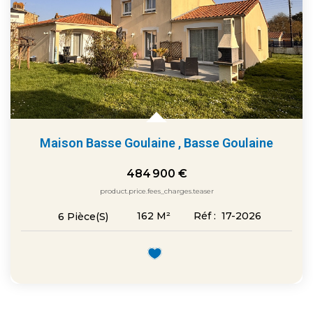
Maison Basse Goulaine
,
Basse Goulaine
484 900 €
product.price.fees_charges.teaser
162
M²
Réf :
17-2026
6
Pièce(s)