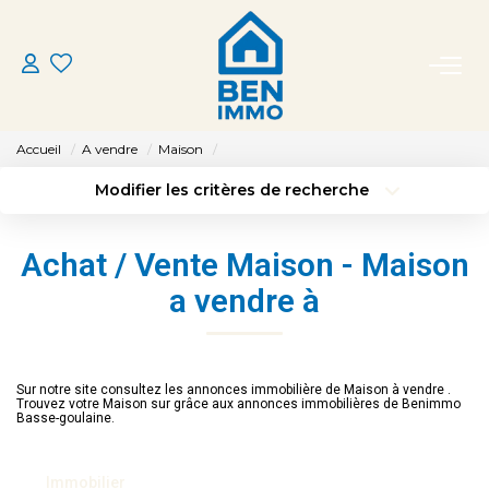
ACHETER
Accueil
A vendre
Maison
LOUER
Modifier les critères de recherche
Type de transaction
Localisation
Acheter
Localisation
ESTIMER
Achat / Vente Maison - Maison
Type de bien
Sélectionnez...
Surface min
a vendre à
MON AGENCE
Budget max
Plus de critères
CONTACT
Créer une alerte
Sur notre site consultez les annonces immobilière de Maison à vendre .
Trouvez votre Maison sur grâce aux annonces immobilières de Benimmo
Basse-goulaine.
Immobilier