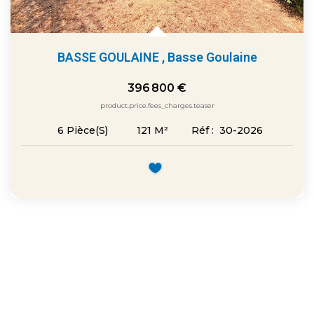
BASSE GOULAINE
,
Basse Goulaine
396 800 €
product.price.fees_charges.teaser
121
M²
Réf :
30-2026
6
Pièce(s)