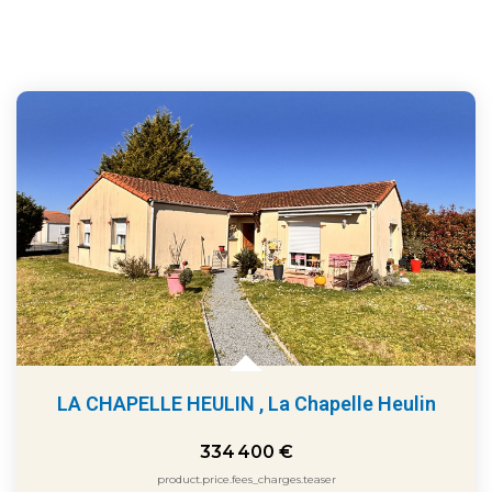
LA CHAPELLE HEULIN
,
La Chapelle Heulin
334 400 €
product.price.fees_charges.teaser