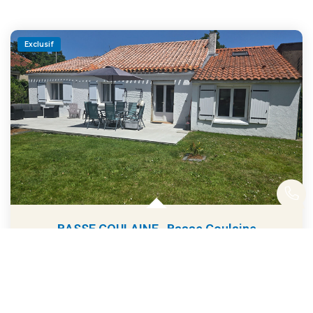
Exclusif
BASSE GOULAINE
,
Basse Goulaine
386 650 €
product.price.fees_charges.teaser
93
M²
Réf :
5-2026
5
Pièce(s)