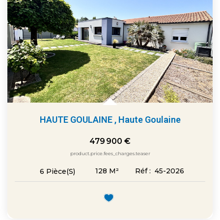
HAUTE GOULAINE
,
Haute Goulaine
479 900 €
product.price.fees_charges.teaser
128
M²
Réf :
45-2026
6
Pièce(s)