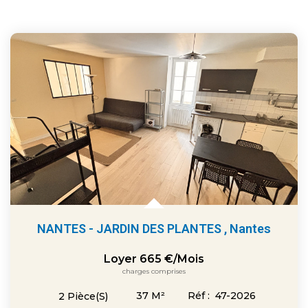
NANTES - JARDIN DES PLANTES
,
Nantes
Loyer 665 €/mois
charges comprises
37
M²
Réf :
47-2026
2
Pièce(s)