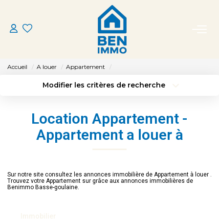
ACHETER
Accueil
A louer
Appartement
LOUER
Modifier les critères de recherche
Type de transaction
Localisation
Acheter
Localisation
ESTIMER
Location Appartement -
Type de bien
Sélectionnez...
Surface min
Appartement a louer à
MON AGENCE
Budget max
Plus de critères
CONTACT
Créer une alerte
Sur notre site consultez les annonces immobilière de Appartement à louer .
Trouvez votre Appartement sur grâce aux annonces immobilières de
Benimmo Basse-goulaine.
Immobilier