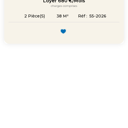
Loyer 680 €/mois
charges comprises
38
M²
Réf :
55-2026
2
Pièce(s)