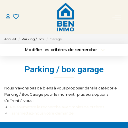
ACHETER
Accueil
Parking / Box
Garage
LOUER
Modifier les critères de recherche
Type de transaction
Localisation
Acheter
Localisation
ESTIMER
Parking / box garage
Type de bien
Sélectionnez...
Surface min
MON AGENCE
Budget max
Plus de critères
Nous n'avons pas de biens à vous proposer dans la catégorie
Parking / Box Garage pour le moment , plusieurs options
CONTACT
s'offrent à vous :
Créer une alerte
Re-soumettre la recherche avec moins de critères.
Transmettez-nous votre demande