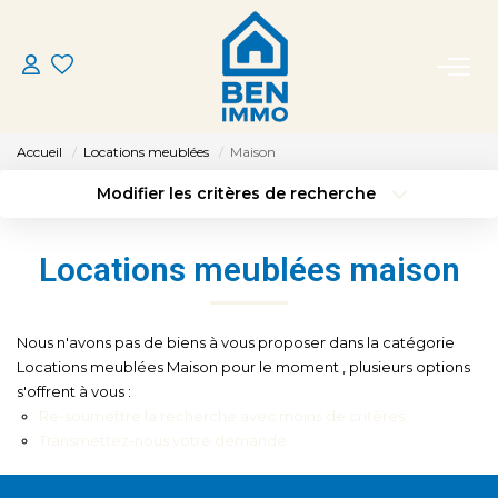
ACHETER
Accueil
Locations meublées
Maison
LOUER
Modifier les critères de recherche
Type de transaction
Localisation
Acheter
Localisation
ESTIMER
Locations meublées maison
Type de bien
Sélectionnez...
Surface min
MON AGENCE
Budget max
Plus de critères
Nous n'avons pas de biens à vous proposer dans la catégorie
Locations meublées Maison pour le moment , plusieurs options
CONTACT
s'offrent à vous :
Créer une alerte
Re-soumettre la recherche avec moins de critères.
Transmettez-nous votre demande