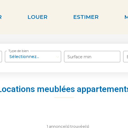
R
LOUER
ESTIMER
Type de bien
Sélectionnez...
Surface min
Locations meublées appartement
1 annonce(s) trouvée(s)