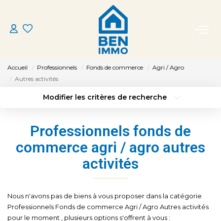
ACHETER
Accueil
Professionnels
Fonds de commerce
Agri / Agro
LOUER
Autres activités
Modifier les critères de recherche
Type de transaction
Localisation
ESTIMER
Acheter
Localisation
Professionnels fonds de
Type de bien
MON AGENCE
Sélectionnez...
Surface min
commerce agri / agro autres
activités
Budget max
Plus de critères
CONTACT
Créer une alerte
Nous n'avons pas de biens à vous proposer dans la catégorie
Professionnels Fonds de commerce Agri / Agro Autres activités
pour le moment , plusieurs options s'offrent à vous :