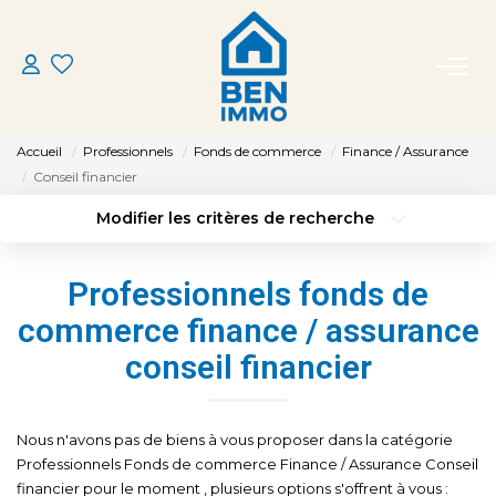
ACHETER
Accueil
Professionnels
Fonds de commerce
Finance / Assurance
LOUER
Conseil financier
Modifier les critères de recherche
Type de transaction
Localisation
ESTIMER
Acheter
Localisation
Professionnels fonds de
Type de bien
MON AGENCE
Sélectionnez...
Surface min
commerce finance / assurance
conseil financier
Budget max
Plus de critères
CONTACT
Créer une alerte
Nous n'avons pas de biens à vous proposer dans la catégorie
Professionnels Fonds de commerce Finance / Assurance Conseil
financier pour le moment , plusieurs options s'offrent à vous :