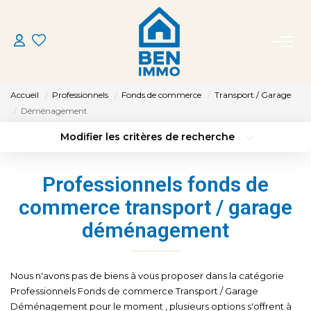
ACHETER
Accueil
Professionnels
Fonds de commerce
Transport / Garage
LOUER
Déménagement
Modifier les critères de recherche
Type de transaction
Localisation
ESTIMER
Acheter
Localisation
Professionnels fonds de
Type de bien
MON AGENCE
Sélectionnez...
Surface min
commerce transport / garage
déménagement
Budget max
Plus de critères
CONTACT
Créer une alerte
Nous n'avons pas de biens à vous proposer dans la catégorie
Professionnels Fonds de commerce Transport / Garage
Déménagement pour le moment , plusieurs options s'offrent à