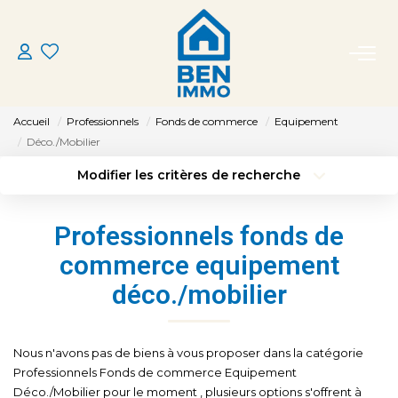
ACHETER
Accueil
Professionnels
Fonds de commerce
Equipement
LOUER
Déco./Mobilier
Modifier les critères de recherche
Type de transaction
Localisation
ESTIMER
Acheter
Localisation
Professionnels fonds de
Type de bien
MON AGENCE
Sélectionnez...
Surface min
commerce equipement
déco./mobilier
Budget max
Plus de critères
CONTACT
Créer une alerte
Nous n'avons pas de biens à vous proposer dans la catégorie
Professionnels Fonds de commerce Equipement
Déco./Mobilier pour le moment , plusieurs options s'offrent à