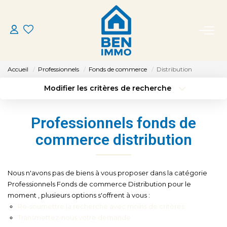
ACHETER
Accueil
Professionnels
Fonds de commerce
Distribution
LOUER
Modifier les critères de recherche
Type de transaction
Localisation
Acheter
Localisation
ESTIMER
Professionnels fonds de
Type de bien
Sélectionnez...
Surface min
commerce distribution
MON AGENCE
Budget max
Plus de critères
CONTACT
Nous n'avons pas de biens à vous proposer dans la catégorie
Créer une alerte
Professionnels Fonds de commerce Distribution pour le
moment , plusieurs options s'offrent à vous :
Re-soumettre la recherche avec moins de critères.
Transmettez-nous votre demande