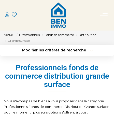
ACHETER
Accueil
Professionnels
Fonds de commerce
Distribution
LOUER
Grande surface
Modifier les critères de recherche
Type de transaction
Localisation
ESTIMER
Acheter
Localisation
Professionnels fonds de
Type de bien
MON AGENCE
Sélectionnez...
Surface min
commerce distribution grande
surface
Budget max
Plus de critères
CONTACT
Créer une alerte
Nous n'avons pas de biens à vous proposer dans la catégorie
Professionnels Fonds de commerce Distribution Grande surface
pour le moment , plusieurs options s'offrent à vous :