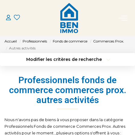
ACHETER
Accueil
Professionnels
Fonds de commerce
Commerces Prox.
LOUER
Autres activités
Modifier les critères de recherche
Type de transaction
Localisation
ESTIMER
Acheter
Localisation
Professionnels fonds de
Type de bien
MON AGENCE
Sélectionnez...
Surface min
commerce commerces prox.
autres activités
Budget max
Plus de critères
CONTACT
Créer une alerte
Nous n'avons pas de biens à vous proposer dans la catégorie
Professionnels Fonds de commerce Commerces Prox. Autres
activités pour le moment , plusieurs options s'offrent à vous :