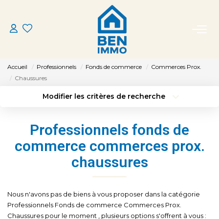
ACHETER
Accueil
Professionnels
Fonds de commerce
Commerces Prox.
LOUER
Chaussures
Modifier les critères de recherche
Type de transaction
Localisation
ESTIMER
Acheter
Localisation
Professionnels fonds de
Type de bien
MON AGENCE
Sélectionnez...
Surface min
commerce commerces prox.
chaussures
Budget max
Plus de critères
CONTACT
Créer une alerte
Nous n'avons pas de biens à vous proposer dans la catégorie
Professionnels Fonds de commerce Commerces Prox.
Chaussures pour le moment , plusieurs options s'offrent à vous :