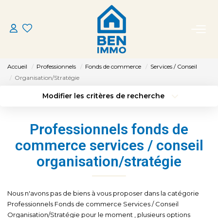
ACHETER
Accueil
Professionnels
Fonds de commerce
Services / Conseil
LOUER
Organisation/Stratégie
Modifier les critères de recherche
Type de transaction
Localisation
ESTIMER
Acheter
Localisation
Professionnels fonds de
Type de bien
MON AGENCE
Sélectionnez...
Surface min
commerce services / conseil
organisation/stratégie
Budget max
Plus de critères
CONTACT
Créer une alerte
Nous n'avons pas de biens à vous proposer dans la catégorie
Professionnels Fonds de commerce Services / Conseil
Organisation/Stratégie pour le moment , plusieurs options