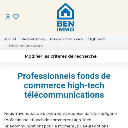
ACHETER
Accueil
Professionnels
Fonds de commerce
High-Tech
LOUER
Télécommunications
Modifier les critères de recherche
Type de transaction
Localisation
ESTIMER
Acheter
Localisation
Professionnels fonds de
Type de bien
MON AGENCE
Sélectionnez...
Surface min
commerce high-tech
télécommunications
Budget max
Plus de critères
CONTACT
Créer une alerte
Nous n'avons pas de biens à vous proposer dans la catégorie
Professionnels Fonds de commerce High-Tech
Télécommunications pour le moment , plusieurs options