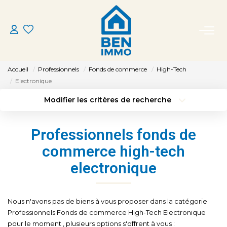
ACHETER
Accueil
Professionnels
Fonds de commerce
High-Tech
LOUER
Electronique
Modifier les critères de recherche
Type de transaction
Localisation
ESTIMER
Acheter
Localisation
Professionnels fonds de
Type de bien
MON AGENCE
Sélectionnez...
Surface min
commerce high-tech
electronique
Budget max
Plus de critères
CONTACT
Créer une alerte
Nous n'avons pas de biens à vous proposer dans la catégorie
Professionnels Fonds de commerce High-Tech Electronique
pour le moment , plusieurs options s'offrent à vous :