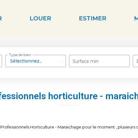
R
LOUER
ESTIMER
Type de bien
Sélectionnez...
Surface min
fessionnels horticulture - maraic
rofessionnels Horticulture - Maraichage pour le moment , plusieurs op