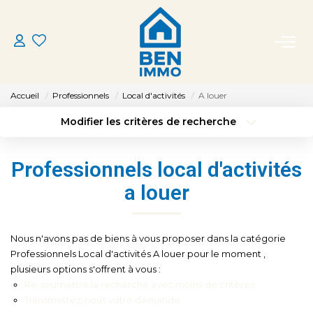
ACHETER
Accueil
Professionnels
Local d'activités
A louer
LOUER
Modifier les critères de recherche
Type de transaction
Localisation
Acheter
Localisation
ESTIMER
Professionnels local d'activités
Type de bien
Sélectionnez...
Surface min
a louer
MON AGENCE
Budget max
Plus de critères
CONTACT
Nous n'avons pas de biens à vous proposer dans la catégorie
Créer une alerte
Professionnels Local d'activités A louer pour le moment ,
plusieurs options s'offrent à vous :
Re-soumettre la recherche avec moins de critères.
Transmettez-nous votre demande