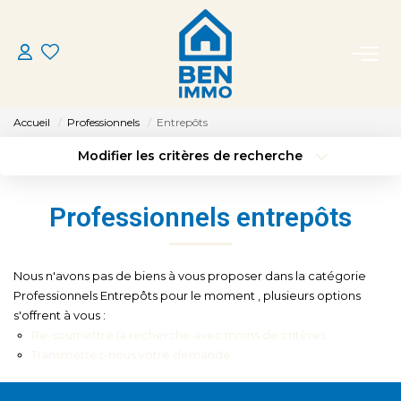
ACHETER
Accueil
Professionnels
Entrepôts
LOUER
Modifier les critères de recherche
Type de transaction
Localisation
Acheter
Localisation
ESTIMER
Professionnels entrepôts
Type de bien
Sélectionnez...
Surface min
MON AGENCE
Budget max
Plus de critères
Nous n'avons pas de biens à vous proposer dans la catégorie
Professionnels Entrepôts pour le moment , plusieurs options
CONTACT
s'offrent à vous :
Créer une alerte
Re-soumettre la recherche avec moins de critères.
Transmettez-nous votre demande