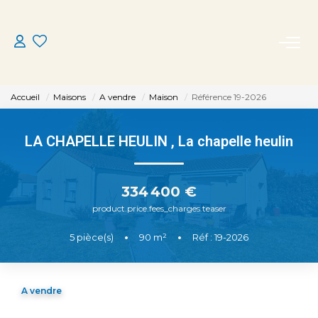
ACHETER
Accueil
Maisons
A vendre
Maison
Référence 19-2026
LOUER
LA CHAPELLE HEULIN
,
La chapelle heulin
ESTIMER
334 400 €
MON AGENCE
product.price.fees_charges.teaser
5
pièce(s)
•
90
m²
•
Réf : 19-2026
CONTACT
A vendre