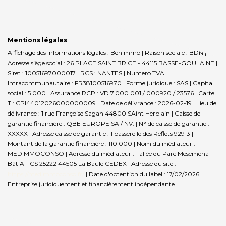
Mentions légales
Affichage des informations légales : Benimmo | Raison sociale : BDN |
Adresse siège social : 26 PLACE SAINT BRICE - 44115 BASSE-GOULAINE |
Siret : 10051697000017 | RCS : NANTES | Numero TVA
Intracommunautaire : FR38100516970 | Forme juridique : SAS | Capital
social : 5 000 | Assurance RCP : VD 7.000.001 / 000920 / 23576 |
Carte
T : CPI44012026000000009 | Date de délivrance : 2026-02-19 | Lieu de
délivrance : 1 rue Françoise Sagan 44800 SAint Herblain | Caisse de
garantie financière : QBE EUROPE SA / NV. | N° de caisse de garantie :
XXXXX | Adresse caisse de garantie : 1 passerelle des Reflets 92913 |
Montant de la garantie financière : 110 000 | Nom du médiateur :
MEDIMMOCONSO | Adresse du médiateur : 1 allée du Parc Mesemena -
Bât A - CS 25222 44505 La Baule CEDEX | Adresse du site :
https://medimmoconso.fr/
| Date d'obtention du label : 17/02/2026
Entreprise juridiquement et financièrement indépendante