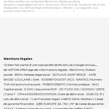
les faire rectifier en contactant Benimmo Basse-goulaine
benjamin.nagard@gmail.com. Nous vous informons de l'existence de la liste
d'opposition au démarchage téléphonique « Bloctel », sur laquelle vous
pouvez vous inscrire ici :
https://www.bloctel.gouv.fr/
»
Mentions légales
Ce bien fait partie d'une copropriété de 86 lots.Les charges annuelles sont
de 1457.91€.
Affichage des informations légales : Benimmo | Raison
sociale : BDN | Adresse siège social : 26 PLACE SAINT BRICE - 44115
BASSE-GOULAINE | Siret : 10051697000017 | RCS : NANTES | Numero
TVA Intracommunautaire : FR38100516970 | Forme juridique : SAS |
Capital social : 5 000 | Assurance RCP : VD 7.000.001 / 000920 / 23576
|
Carte T : CPI44012026000000009 | Date de délivrance : 2026-02-19 |
Lieu de délivrance : 1 rue Françoise Sagan 44800 SAint Herblain | Caisse
de garantie financière : QBE EUROPE SA / NV. | N° de caisse de garantie :
XXXXX | Adresse caisse de garantie : 1 passerelle des Reflets 92913 |