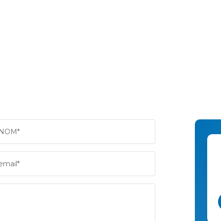
NOM*
email*