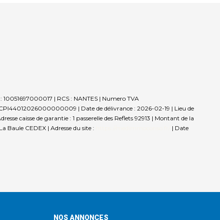
ret : 10051697000017 | RCS : NANTES | Numero TVA
: CPI44012026000000009 | Date de délivrance : 2026-02-19 | Lieu de
sse caisse de garantie : 1 passerelle des Reflets 92913 | Montant de la
a Baule CEDEX | Adresse du site :
https://medimmoconso.fr/
| Date
NOS ANNONCES