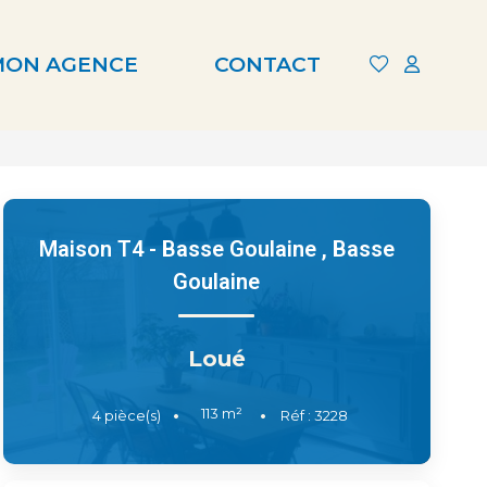
MON AGENCE
CONTACT
Maison T4 - Basse Goulaine
,
Basse
Goulaine
Loué
113
m²
4
pièce(s)
Réf :
3228