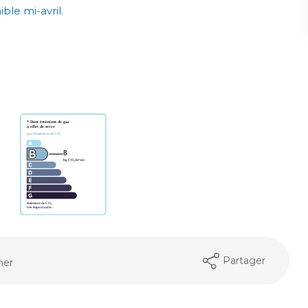
ble mi-avril.
Partager
mer