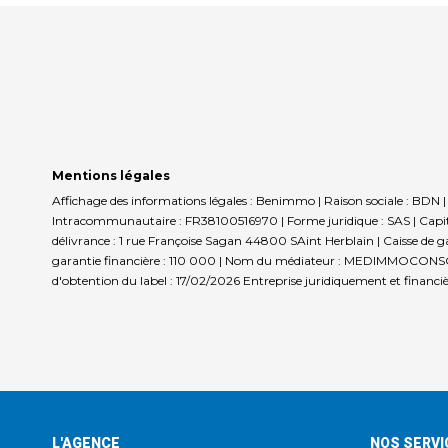
Mentions légales
Affichage des informations légales : Benimmo | Raison sociale : BD
Intracommunautaire : FR38100516970 | Forme juridique : SAS | Capit
délivrance : 1 rue Françoise Sagan 44800 SAint Herblain | Caisse de ga
garantie financière : 110 000 | Nom du médiateur : MEDIMMOCONSO |
d'obtention du label : 17/02/2026
Entreprise juridiquement et financ
L'AGENCE
NOS SERVI