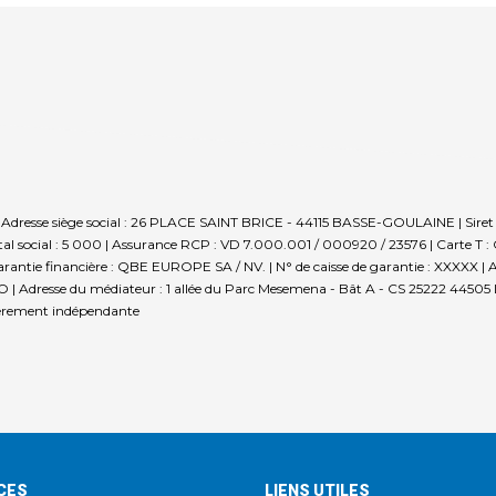
N | Adresse siège social : 26 PLACE SAINT BRICE - 44115 BASSE-GOULAINE | Si
al social : 5 000 | Assurance RCP : VD 7.000.001 / 000920 / 23576 |
Carte T 
rantie financière : QBE EUROPE SA / NV. | N° de caisse de garantie : XXXXX | Adre
 Adresse du médiateur : 1 allée du Parc Mesemena - Bât A - CS 25222 44505 L
ièrement indépendante
CES
LIENS UTILES