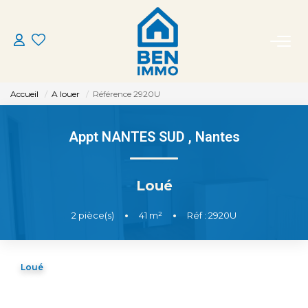
ACHETER
Accueil
A louer
Référence 2920U
LOUER
Appt NANTES SUD
,
Nantes
ESTIMER
Loué
MON AGENCE
2
pièce(s)
•
41
m²
•
Réf : 2920U
CONTACT
Loué