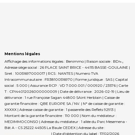
Mentions légales
Affichage des informations légales : Benimmo | Raison sociale : BDN |
Adresse siège social : 26 PLACE SAINT BRICE - 44115 BASSE-GOULAINE |
Siret : 10051697000017 | RCS : NANTES | Numero TVA
Intracommunautaire : FR38100516970 | Forme juridique : SAS | Capital
social : 5 000 | Assurance RCP : VD 7.000.001 / 000920 / 23576 |
Carte
T : CPI44012026000000009 | Date de délivrance : 2026-02-19 | Lieu de
délivrance : 1 rue Françoise Sagan 44800 SAint Herblain | Caisse de
garantie financière : QBE EUROPE SA / NV. | N° de caisse de garantie :
XXXXX | Adresse caisse de garantie : 1 passerelle des Reflets 92913 |
Montant de la garantie financière : 110 000 | Nom du médiateur :
MEDIMMOCONSO | Adresse du médiateur : 1 allée du Parc Mesemena -
Bât A - CS 25222 44505 La Baule CEDEX | Adresse du site :
https://medimmoconso.fr/
| Date d'obtention du label : 17/02/2026