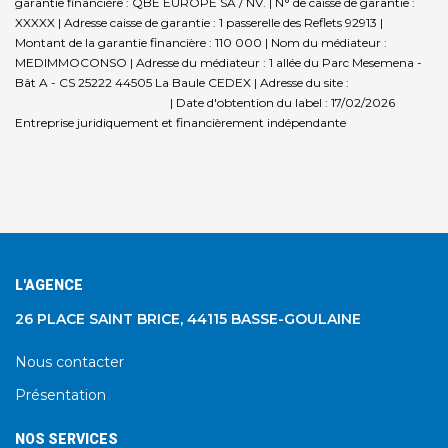
garantie financière : QBE EUROPE SA / NV. | N° de caisse de garantie :
XXXXX | Adresse caisse de garantie : 1 passerelle des Reflets 92913 |
Montant de la garantie financière : 110 000 | Nom du médiateur :
MEDIMMOCONSO | Adresse du médiateur : 1 allée du Parc Mesemena -
Bât A - CS 25222 44505 La Baule CEDEX | Adresse du site :
https://medimmoconso.fr/
| Date d'obtention du label : 17/02/2026
Entreprise juridiquement et financièrement indépendante
L'AGENCE
26 PLACE SAINT BRICE, 44115 BASSE-GOULAINE
Nous contacter
Présentation
NOS SERVICES