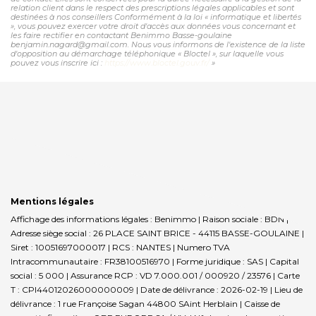
relation client dans le respect des prescriptions légales applicables et sont
destinées à nos conseillers Conformément à la loi « informatique et libertés
», vous pouvez exercer votre droit d'accès aux données vous concernant et
les faire rectifier en contactant Benimmo Basse-goulaine
benjamin.nagard@gmail.com. Nous vous informons de l'existence de la liste
d'opposition au démarchage téléphonique « Bloctel », sur laquelle vous
pouvez vous inscrire ici :
https://www.bloctel.gouv.fr/
»
Mentions légales
Affichage des informations légales : Benimmo | Raison sociale : BDN |
Adresse siège social : 26 PLACE SAINT BRICE - 44115 BASSE-GOULAINE |
Siret : 10051697000017 | RCS : NANTES | Numero TVA
Intracommunautaire : FR38100516970 | Forme juridique : SAS | Capital
social : 5 000 | Assurance RCP : VD 7.000.001 / 000920 / 23576 |
Carte
T : CPI44012026000000009 | Date de délivrance : 2026-02-19 | Lieu de
délivrance : 1 rue Françoise Sagan 44800 SAint Herblain | Caisse de