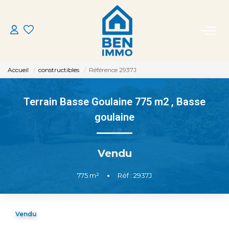
ACHETER
Accueil
constructibles
Référence 2937J
LOUER
Terrain Basse Goulaine 775 m2
,
Basse
ESTIMER
goulaine
MON AGENCE
Vendu
CONTACT
775
m²
•
Réf : 2937J
Vendu