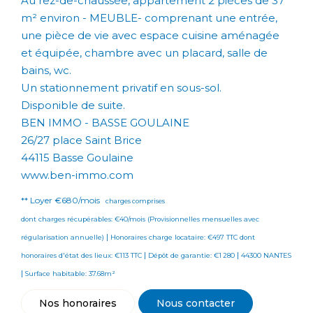
Au rez-de-chaussée, appartement 2 pièces de 37
m² environ - MEUBLE- comprenant une entrée,
une pièce de vie avec espace cuisine aménagée
et équipée, chambre avec un placard, salle de
bains, wc.
Un stationnement privatif en sous-sol.
Disponible de suite.
BEN IMMO - BASSE GOULAINE
26/27 place Saint Brice
44115 Basse Goulaine
www.ben-immo.com
**
Loyer €680/mois
charges comprises
dont charges récupérables: €40/mois (Provisionnelles mensuelles avec
|
régularisation annuelle)
Honoraires charge locataire: €497 TTC
dont
|
|
honoraires d'état des lieux: €113 TTC
Dépôt de garantie: €1 280
44300 NANTES
|
Surface habitable: 37.68m²
Nos honoraires
Nous contacter