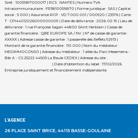
Siret : 10051697000017 | RCS : NANTES | Numero TVA
Intracommunautaire : FR38100516970 | Forme juridique : SAS | Capital
social : 5 000 | Assurance RCP : VD 7.000.001 / 000920 / 23576 |
Carte
T : CPI44012026000000009 | Date de délivrance : 2026-02-19 | Lieu de
délivrance : 1 rue Françoise Sagan 44800 SAint Herblain | Caisse de
garantie financière : QBE EUROPE SA / NV. | N° de caisse de garantie :
XXXXX | Adresse caisse de garantie : 1 passerelle des Reflets 92913 |
Montant de la garantie financière : 110 000 | Nom du médiateur :
MEDIMMOCONSO | Adresse du médiateur : 1 allée du Parc Mesemena -
Bât A - CS 25222 44505 La Baule CEDEX | Adresse du site :
https://medimmoconso.fr/
| Date d'obtention du label : 17/02/2026
Entreprise juridiquement et financièrement indépendante
L'AGENCE
26 PLACE SAINT BRICE, 44115 BASSE-GOULAINE