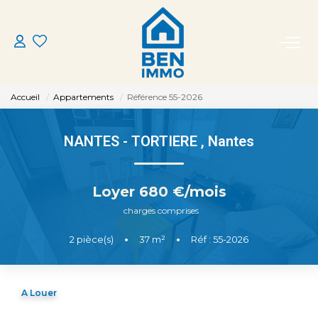
ACHETER
Accueil
Appartements
Référence 55-2026
LOUER
NANTES - TORTIERE
,
Nantes
ESTIMER
Loyer 680 €/mois
MON AGENCE
charges comprises
2
pièce(s)
•
37
m²
•
Réf : 55-2026
CONTACT
A Louer