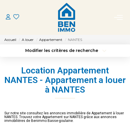
ACHETER
Accueil
A louer
Appartement
NANTES
LOUER
Modifier les critères de recherche
Type de transaction
Localisation
Acheter
Localisation
ESTIMER
Location Appartement
Type de bien
Sélectionnez...
Surface min
NANTES - Appartement a louer
MON AGENCE
à NANTES
Budget max
Plus de critères
CONTACT
Créer une alerte
Sur notre site consultez les annonces immobilière de Appartement à louer
NANTES. Trouvez votre Appartement sur NANTES grâce aux annonces
immobilières de Benimmo Basse-goulaine.