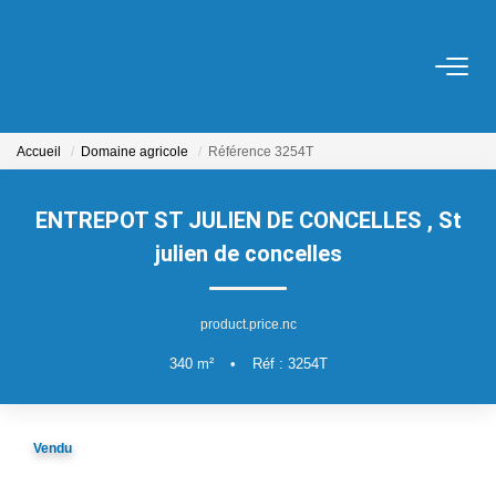
ACHETER
Accueil
Domaine agricole
Référence 3254T
LOUER
ENTREPOT ST JULIEN DE CONCELLES
,
St
ESTIMER
julien de concelles
MON AGENCE
product.price.nc
340
m²
•
Réf : 3254T
CONTACT
Vendu