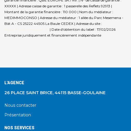
garantie financière : QBE EUROPE SA / NV. | N° de caisse de garantie :
XXXXX | Adresse caisse de garantie : 1 passerelle des Reflets 92913 |
Montant de la garantie financière : 110 000 | Nom du médiateur :
MEDIMMOCONSO | Adresse du médiateur : 1 allée du Parc Mesemena -
Bât A - CS 25222 44505 La Baule CEDEX | Adresse du site :
https://medimmoconso.fr/
| Date d'obtention du label : 17/02/2026
Entreprise juridiquement et financièrement indépendante
L'AGENCE
26 PLACE SAINT BRICE, 44115 BASSE-GOULAINE
Nous contacter
Présentation
NOS SERVICES