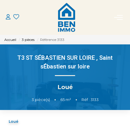
ACHETER
Accueil
3 pièces
Référence 3133
LOUER
T3 ST SÉBASTIEN SUR LOIRE
,
Saint
ESTIMER
sÉbastien sur loire
MON AGENCE
Loué
CONTACT
3
pièce(s)
•
65
m²
•
Réf : 3133
Loué