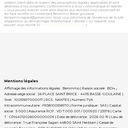
relation client dans le respect des prescriptions légales applicables et sont
destinées à nos conseillers Conformément à la loi « informatique et libertés
», vous pouvez exercer votre droit d'accès aux données vous concernant et
les faire rectifier en contactant Benimmo Basse-goulaine
benjamin.nagard@gmail.com. Nous vous informons de l'existence de la liste
d'opposition au démarchage téléphonique « Bloctel », sur laquelle vous
pouvez vous inscrire ici :
https://www.bloctel.gouv.fr/
»
Mentions légales
Affichage des informations légales : Benimmo | Raison sociale : BDN |
Adresse siège social : 26 PLACE SAINT BRICE - 44115 BASSE-GOULAINE |
Siret : 10051697000017 | RCS : NANTES | Numero TVA
Intracommunautaire : FR38100516970 | Forme juridique : SAS | Capital
social : 5 000 | Assurance RCP : VD 7.000.001 / 000920 / 23576 |
Carte
T : CPI44012026000000009 | Date de délivrance : 2026-02-19 | Lieu de
délivrance : 1 rue Françoise Sagan 44800 SAint Herblain | Caisse de