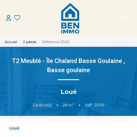
ACHETER
Accueil
2 pièces
Référence 3305
LOUER
T2 Meublé - Île Chaland Basse Goulaine
,
ESTIMER
Basse goulaine
MON AGENCE
Loué
CONTACT
2
pièce(s)
•
26
m²
•
Réf : 3305
Loué