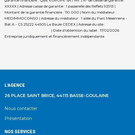
garantie financière : QBE EUROPE SA / NV. | N° de caisse de garantie :
XXXXX | Adresse caisse de garantie : 1 passerelle des Reflets 92913 |
Montant de la garantie financière : 110 000 | Nom du médiateur :
MEDIMMOCONSO | Adresse du médiateur : 1 allée du Parc Mesemena -
Bât A - CS 25222 44505 La Baule CEDEX | Adresse du site :
https://medimmoconso.fr/
| Date d'obtention du label : 17/02/2026
Entreprise juridiquement et financièrement indépendante
L'AGENCE
26 PLACE SAINT BRICE, 44115 BASSE-GOULAINE
Nous contacter
Présentation
NOS SERVICES