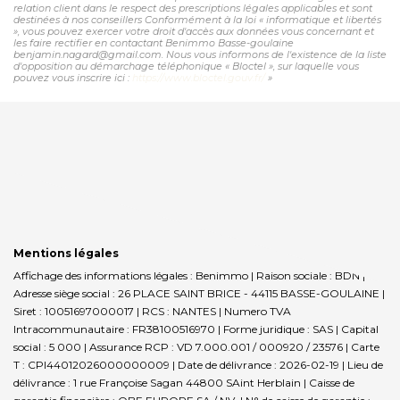
relation client dans le respect des prescriptions légales applicables et sont
destinées à nos conseillers Conformément à la loi « informatique et libertés
», vous pouvez exercer votre droit d'accès aux données vous concernant et
les faire rectifier en contactant Benimmo Basse-goulaine
benjamin.nagard@gmail.com. Nous vous informons de l'existence de la liste
d'opposition au démarchage téléphonique « Bloctel », sur laquelle vous
pouvez vous inscrire ici :
https://www.bloctel.gouv.fr/
»
Mentions légales
Affichage des informations légales : Benimmo | Raison sociale : BDN |
Adresse siège social : 26 PLACE SAINT BRICE - 44115 BASSE-GOULAINE |
Siret : 10051697000017 | RCS : NANTES | Numero TVA
Intracommunautaire : FR38100516970 | Forme juridique : SAS | Capital
social : 5 000 | Assurance RCP : VD 7.000.001 / 000920 / 23576 |
Carte
T : CPI44012026000000009 | Date de délivrance : 2026-02-19 | Lieu de
délivrance : 1 rue Françoise Sagan 44800 SAint Herblain | Caisse de