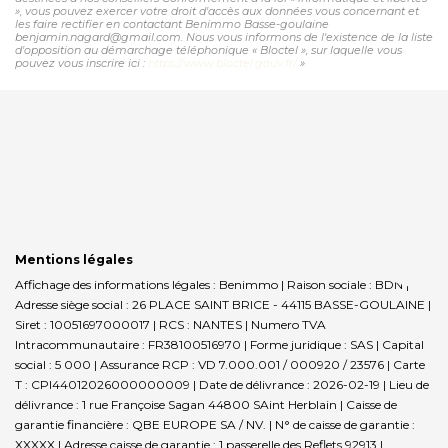
», vous pouvez exercer votre droit d'accès aux données vous concernant et
les faire rectifier en contactant Benimmo Basse-goulaine
benjamin.nagard@gmail.com. Nous vous informons de l'existence de la liste
d'opposition au démarchage téléphonique « Bloctel », sur laquelle vous
pouvez vous inscrire ici :
https://www.bloctel.gouv.fr/
»
Mentions légales
Affichage des informations légales : Benimmo | Raison sociale : BDN |
Adresse siège social : 26 PLACE SAINT BRICE - 44115 BASSE-GOULAINE |
Siret : 10051697000017 | RCS : NANTES | Numero TVA
Intracommunautaire : FR38100516970 | Forme juridique : SAS | Capital
social : 5 000 | Assurance RCP : VD 7.000.001 / 000920 / 23576 |
Carte
T : CPI44012026000000009 | Date de délivrance : 2026-02-19 | Lieu de
délivrance : 1 rue Françoise Sagan 44800 SAint Herblain | Caisse de
garantie financière : QBE EUROPE SA / NV. | N° de caisse de garantie :
XXXXX | Adresse caisse de garantie : 1 passerelle des Reflets 92913 |