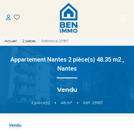
ACHETER
Accueil
2 pièces
Référence 2918T
LOUER
Appartement Nantes 2 pièce(s) 48.35 m2
,
ESTIMER
Nantes
MON AGENCE
Vendu
CONTACT
2
pièce(s)
•
48
m²
•
Réf : 2918T
Vendu