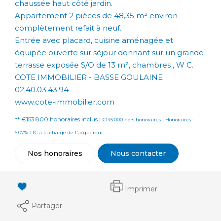
chaussée haut côté jardin.
Appartement 2 pièces de 48,35 m² environ
complètement refait à neuf.
Entrée avec placard, cuisine aménagée et
équipée ouverte sur séjour donnant sur un grande
terrasse exposée S/O de 13 m², chambres , W C.
COTE IMMOBILIER - BASSE GOULAINE
02.40.03.43.94
www.cote-immobilier.com
** €153 800
honoraires inclus
|
|
€145 000
hors honoraires
Honoraires :
6.07% TTC à la charge de l'acquéreur
Nos honoraires
Nous contacter
Imprimer
Partager