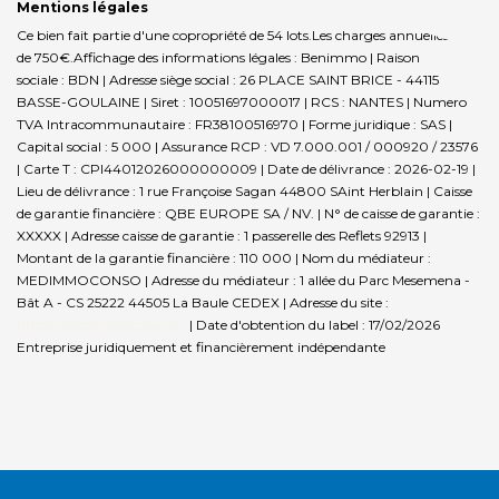
Mentions légales
Ce bien fait partie d'une copropriété de 54 lots.Les charges annuelles sont
de 750€.
Affichage des informations légales : Benimmo | Raison
sociale : BDN | Adresse siège social : 26 PLACE SAINT BRICE - 44115
BASSE-GOULAINE | Siret : 10051697000017 | RCS : NANTES | Numero
TVA Intracommunautaire : FR38100516970 | Forme juridique : SAS |
Capital social : 5 000 | Assurance RCP : VD 7.000.001 / 000920 / 23576
|
Carte T : CPI44012026000000009 | Date de délivrance : 2026-02-19 |
Lieu de délivrance : 1 rue Françoise Sagan 44800 SAint Herblain | Caisse
de garantie financière : QBE EUROPE SA / NV. | N° de caisse de garantie :
XXXXX | Adresse caisse de garantie : 1 passerelle des Reflets 92913 |
Montant de la garantie financière : 110 000 | Nom du médiateur :
MEDIMMOCONSO | Adresse du médiateur : 1 allée du Parc Mesemena -
Bât A - CS 25222 44505 La Baule CEDEX | Adresse du site :
https://medimmoconso.fr/
| Date d'obtention du label : 17/02/2026
Entreprise juridiquement et financièrement indépendante