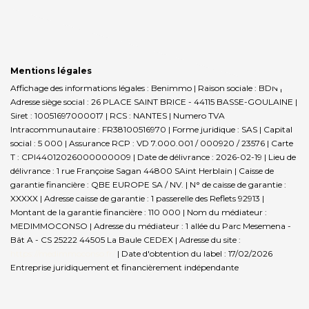
Mentions légales
Affichage des informations légales : Benimmo | Raison sociale : BDN |
Adresse siège social : 26 PLACE SAINT BRICE - 44115 BASSE-GOULAINE |
Siret : 10051697000017 | RCS : NANTES | Numero TVA
Intracommunautaire : FR38100516970 | Forme juridique : SAS | Capital
social : 5 000 | Assurance RCP : VD 7.000.001 / 000920 / 23576 |
Carte
T : CPI44012026000000009 | Date de délivrance : 2026-02-19 | Lieu de
délivrance : 1 rue Françoise Sagan 44800 SAint Herblain | Caisse de
garantie financière : QBE EUROPE SA / NV. | N° de caisse de garantie :
XXXXX | Adresse caisse de garantie : 1 passerelle des Reflets 92913 |
Montant de la garantie financière : 110 000 | Nom du médiateur :
MEDIMMOCONSO | Adresse du médiateur : 1 allée du Parc Mesemena -
Bât A - CS 25222 44505 La Baule CEDEX | Adresse du site :
https://medimmoconso.fr/
| Date d'obtention du label : 17/02/2026
Entreprise juridiquement et financièrement indépendante