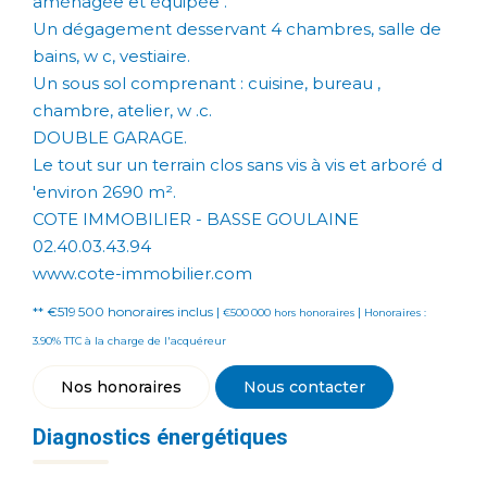
aménagée et équipée .
Un dégagement desservant 4 chambres, salle de
bains, w c, vestiaire.
Un sous sol comprenant : cuisine, bureau ,
chambre, atelier, w .c.
DOUBLE GARAGE.
Le tout sur un terrain clos sans vis à vis et arboré d
'environ 2690 m².
COTE IMMOBILIER - BASSE GOULAINE
02.40.03.43.94
www.cote-immobilier.com
** €519 500
honoraires inclus
|
|
€500 000
hors honoraires
Honoraires :
3.90% TTC à la charge de l'acquéreur
Nos honoraires
Nous contacter
Diagnostics énergétiques