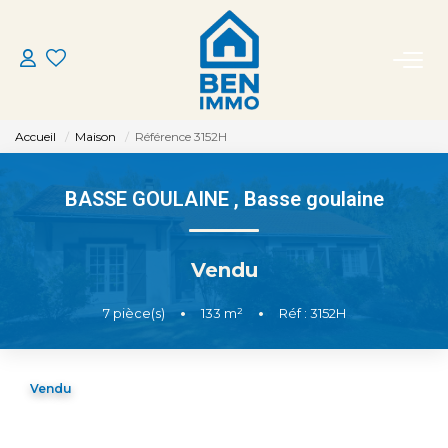
ACHETER
Accueil
Maison
Référence 3152H
LOUER
BASSE GOULAINE
,
Basse goulaine
ESTIMER
Vendu
MON AGENCE
7
pièce(s)
•
133
m²
•
Réf : 3152H
CONTACT
Vendu