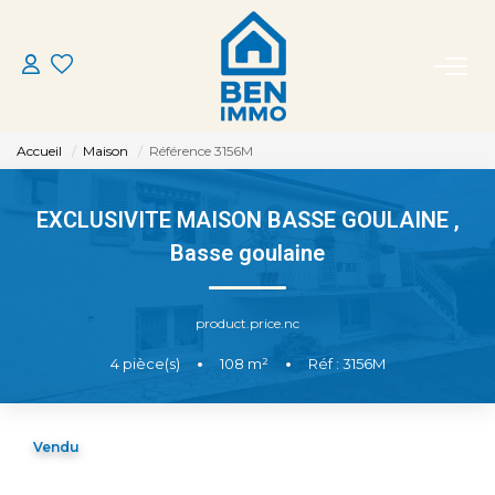
ACHETER
Accueil
Maison
Référence 3156M
LOUER
EXCLUSIVITE MAISON BASSE GOULAINE
,
ESTIMER
Basse goulaine
MON AGENCE
product.price.nc
4
pièce(s)
•
108
m²
•
Réf : 3156M
CONTACT
Vendu