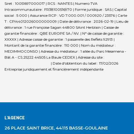
Siret : 10051697000017 | RCS : NANTES | Numero TVA
Intracommunautaire : FR38100516970 | Forme juridique : SAS | Capital
social : 5 000 | Assurance RCP : VD 7.000.001 / 000920 / 23576 |
Carte
T : CPI44012026000000009 | Date de délivrance : 2026-02-19 | Lieu de
délivrance : 1 rue Françoise Sagan 44800 SAint Herblain | Caisse de
garantie financière : QBE EUROPE SA / NV. | N° de caisse de garantie :
XXXXX | Adresse caisse de garantie : 1 passerelle des Reflets 92913 |
Montant de la garantie financière : 110 000 | Nom du médiateur :
MEDIMMOCONSO | Adresse du médiateur : 1 allée du Parc Mesemena -
Bât A - CS 25222 44505 La Baule CEDEX | Adresse du site :
https://medimmoconso.fr/
| Date d'obtention du label : 17/02/2026
Entreprise juridiquement et financièrement indépendante
L'AGENCE
26 PLACE SAINT BRICE, 44115 BASSE-GOULAINE