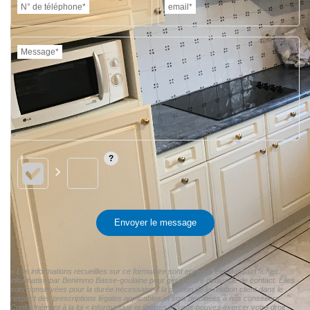
N° de téléphone*
email*
Message*
Envoyer le message
« Les informations recueillies sur ce formulaire sont enregistrées dans un fichier
informatisé par Benimmo Basse-goulaine pour gérer votre demande de contact. Elles
sont conservées pour la durée nécessaire à la gestion de la relation client dans le
respect des prescriptions légales applicables et sont destinées à nos conseillers
Conformément à la loi « informatique et libertés », vous pouvez exercer votre droit