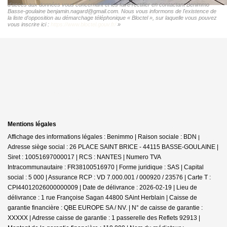
d'accès aux données vous concernant et les faire rectifier en contactant Benimmo
Basse-goulaine benjamin.nagard@gmail.com. Nous vous informons de l'existence de
la liste d'opposition au démarchage téléphonique « Bloctel », sur laquelle vous pouvez
vous inscrire ici :
https://www.bloctel.gouv.fr/
»
Mentions légales
Affichage des informations légales : Benimmo | Raison sociale : BDN |
Adresse siège social : 26 PLACE SAINT BRICE - 44115 BASSE-GOULAINE |
Siret : 10051697000017 | RCS : NANTES | Numero TVA
Intracommunautaire : FR38100516970 | Forme juridique : SAS | Capital
social : 5 000 | Assurance RCP : VD 7.000.001 / 000920 / 23576 |
Carte T :
CPI44012026000000009 | Date de délivrance : 2026-02-19 | Lieu de
délivrance : 1 rue Françoise Sagan 44800 SAint Herblain | Caisse de
garantie financière : QBE EUROPE SA / NV. | N° de caisse de garantie :
XXXXX | Adresse caisse de garantie : 1 passerelle des Reflets 92913 |