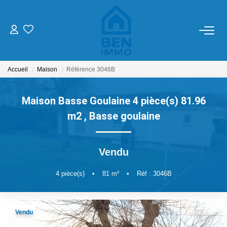
ACHETER
Accueil
Maison
Référence 3046B
LOUER
Maison Basse Goulaine 4 pièce(s) 81.96
ESTIMER
m2
,
Basse goulaine
MON AGENCE
Vendu
CONTACT
4
pièce(s)
•
81
m²
•
Réf : 3046B
Vendu