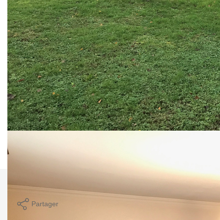
sur salon/séjour traversant, cheminée insert.
Un dégagement desservant 2 chambres sur parquet, salle
d'eau, wc.
Arrière cuisine + garage attenant.
Le tout sur un terrain clos et arboré de 944 m² sans vis-à-
vis.
COTE IMMOBILIER - BASSE GOULAINE
02.40.03.43.94
www.cote-immobilier.com
** €275 000
honoraires inclus
|
|
€265 000
hors honoraires
Honoraires : 3.77%
TTC à la charge de l'acquéreur
Nos honoraires
Nous contacter
Imprimer
Partager