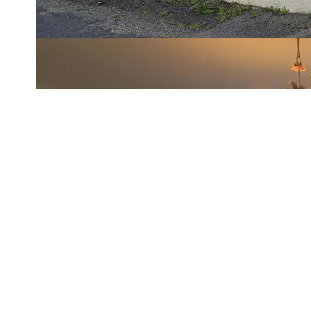
Dans une impasse au calme , à 3 km du bourg de Basse Gou
Maison de plain pied avec entrée, salon/séjour , cuisine amé
'eau , cellier .
Dépendance + garage de 49 m² environ.
Le tout sur un terrain de 724 m² .
COTE IMMOBILIER - BASSE GOULAINE
02.40.03.43.94
www.cote-immobilier.com
** €306 505
honoraires inclus
|
|
€295 000
hors honoraires
Honoraires : 3.90% T
Diagnostics énergétiques