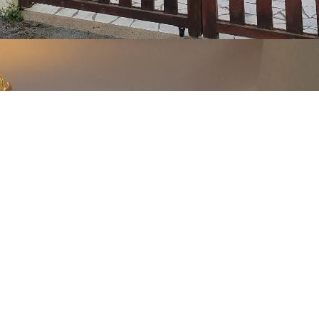
laine.
nagée et équipée, un couloir desservant 3 chambres , salle d
TC à la charge de l'acquéreur