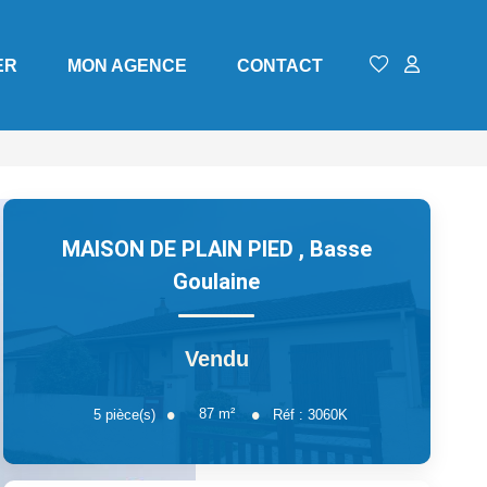
ER
MON AGENCE
CONTACT
MAISON DE PLAIN PIED
,
Basse
Goulaine
Vendu
87
m²
5
pièce(s)
Réf :
3060K