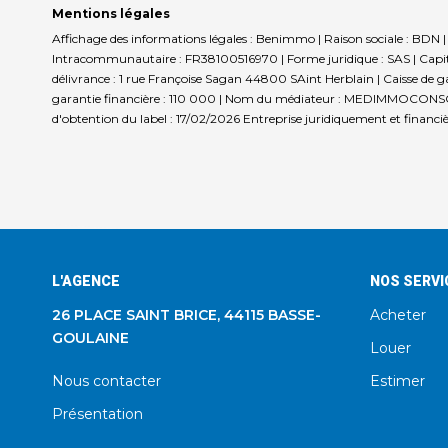
Mentions légales
Affichage des informations légales : Benimmo | Raison sociale : BD
Intracommunautaire : FR38100516970 | Forme juridique : SAS | Capit
délivrance : 1 rue Françoise Sagan 44800 SAint Herblain | Caisse de ga
garantie financière : 110 000 | Nom du médiateur : MEDIMMOCONSO |
d'obtention du label : 17/02/2026
Entreprise juridiquement et financ
L'AGENCE
NOS SERVI
26 PLACE SAINT BRICE, 44115 BASSE-
Acheter
GOULAINE
Louer
Nous contacter
Estimer
Présentation