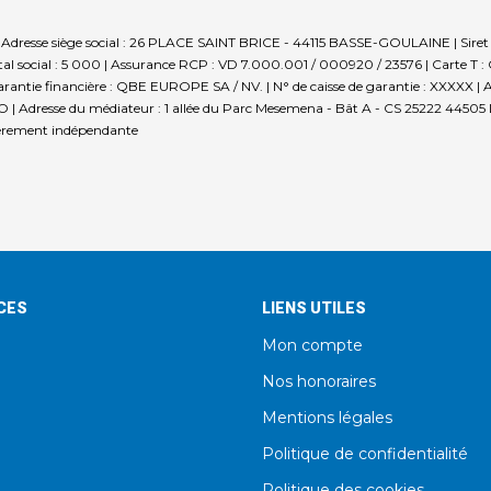
N | Adresse siège social : 26 PLACE SAINT BRICE - 44115 BASSE-GOULAINE | Si
al social : 5 000 | Assurance RCP : VD 7.000.001 / 000920 / 23576 |
Carte T 
rantie financière : QBE EUROPE SA / NV. | N° de caisse de garantie : XXXXX | Adre
 Adresse du médiateur : 1 allée du Parc Mesemena - Bât A - CS 25222 44505 L
ièrement indépendante
CES
LIENS UTILES
Mon compte
Nos honoraires
Mentions légales
Politique de confidentialité
Politique des cookies