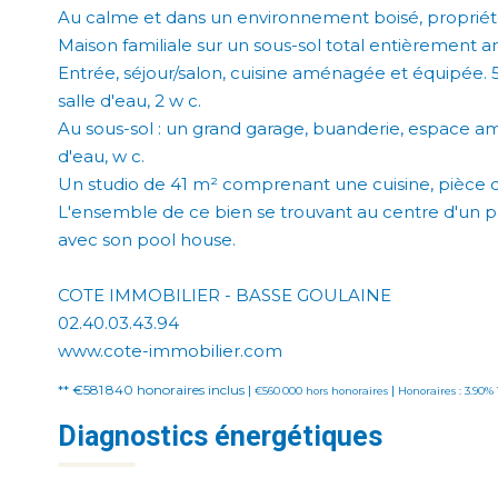
Au calme et dans un environnement boisé, propriét
Maison familiale sur un sous-sol total entièrement 
Entrée, séjour/salon, cuisine aménagée et équipée. 
salle d'eau, 2 w c.
Au sous-sol : un grand garage, buanderie, espace 
d'eau, w c.
Un studio de 41 m² comprenant une cuisine, pièce de 
L'ensemble de ce bien se trouvant au centre d'un parc
avec son pool house.
COTE IMMOBILIER - BASSE GOULAINE
02.40.03.43.94
www.cote-immobilier.com
** €581 840
honoraires inclus
|
|
€560 000
hors honoraires
Honoraires : 3.90%
Diagnostics énergétiques