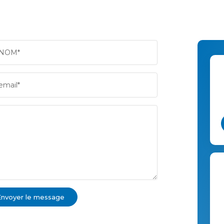
NOM*
email*
Envoyer le message