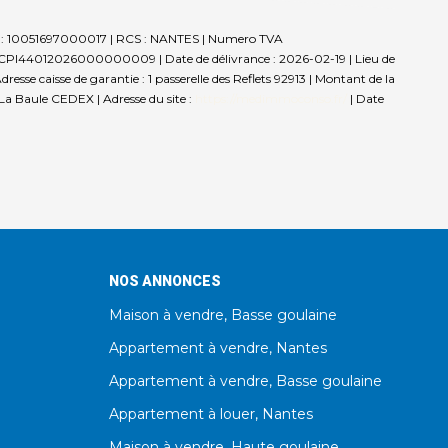
ret : 10051697000017 | RCS : NANTES | Numero TVA
: CPI44012026000000009 | Date de délivrance : 2026-02-19 | Lieu de
sse caisse de garantie : 1 passerelle des Reflets 92913 | Montant de la
a Baule CEDEX | Adresse du site :
https://medimmoconso.fr/
| Date
NOS ANNONCES
Maison à vendre, Basse goulaine
Appartement à vendre, Nantes
Appartement à vendre, Basse goulaine
Appartement à louer, Nantes
Maison à vendre, Haute goulaine