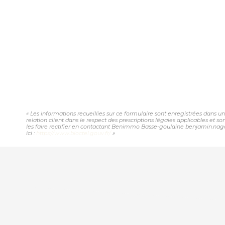
« Les informations recueillies sur ce formulaire sont enregistrées dans 
relation client dans le respect des prescriptions légales applicables et 
les faire rectifier en contactant Benimmo Basse-goulaine benjamin.nagar
ici :
https://www.bloctel.gouv.fr/
»