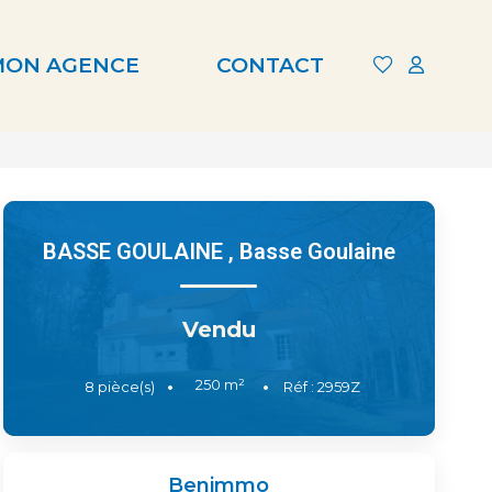
MON AGENCE
CONTACT
BASSE GOULAINE
,
Basse Goulaine
Vendu
250
m²
8
pièce(s)
Réf :
2959Z
Benimmo