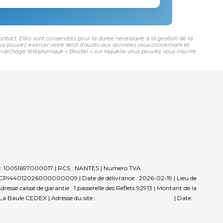
tact. Elles sont conservées pour la durée nécessaire à la gestion de la
 vous pouvez exercer votre droit d'accès aux données vous concernant et
rchage téléphonique « Bloctel », sur laquelle vous pouvez vous inscrire
ret : 10051697000017 | RCS : NANTES | Numero TVA
: CPI44012026000000009 | Date de délivrance : 2026-02-19 | Lieu de
sse caisse de garantie : 1 passerelle des Reflets 92913 | Montant de la
a Baule CEDEX | Adresse du site :
https://medimmoconso.fr/
| Date