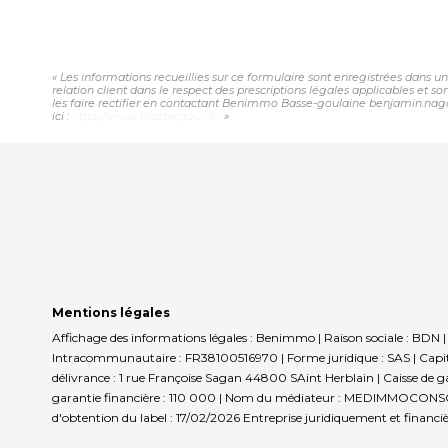
« Les informations recueillies sur ce formulaire sont enregistrées dans 
relation client dans le respect des prescriptions légales applicables et 
les faire rectifier en contactant Benimmo Basse-goulaine benjamin.nagar
ici :
https://www.bloctel.gouv.fr/
»
Mentions légales
Affichage des informations légales : Benimmo | Raison sociale : BD
Intracommunautaire : FR38100516970 | Forme juridique : SAS | Capit
délivrance : 1 rue Françoise Sagan 44800 SAint Herblain | Caisse de ga
garantie financière : 110 000 | Nom du médiateur : MEDIMMOCONSO |
d'obtention du label : 17/02/2026
Entreprise juridiquement et financ