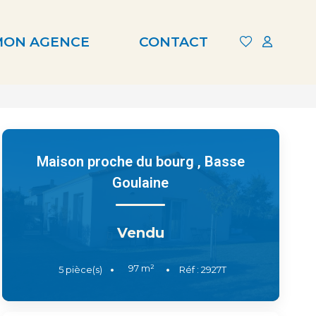
MON AGENCE
CONTACT
Maison proche du bourg
,
Basse
Goulaine
Vendu
97
m²
5
pièce(s)
Réf :
2927T