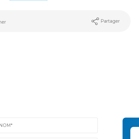
Partager
mer
NOM*