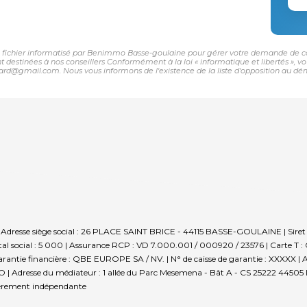
un fichier informatisé par Benimmo Basse-goulaine pour gérer votre demande de con
sont destinées à nos conseillers Conformément à la loi « informatique et libertés »,
d@gmail.com. Nous vous informons de l'existence de la liste d'opposition au déma
N | Adresse siège social : 26 PLACE SAINT BRICE - 44115 BASSE-GOULAINE | Si
al social : 5 000 | Assurance RCP : VD 7.000.001 / 000920 / 23576 |
Carte T 
rantie financière : QBE EUROPE SA / NV. | N° de caisse de garantie : XXXXX | Adre
 Adresse du médiateur : 1 allée du Parc Mesemena - Bât A - CS 25222 44505 L
ièrement indépendante