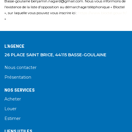
Basse-goulaine benjamin.nagard@gmail.com. Nous vous informons de
l'existence de la liste d'opposition au démarchage téléphonique « Bloctel
», sur laquelle vous pouvez vous inscrire ici :
https://www.bloctel.gouv.fr/
»
L'AGENCE
26 PLACE SAINT BRICE, 44115 BASSE-GOULAINE
Nous contacter
Présentation
NOS SERVICES
Acheter
Louer
Estimer
LIENS UTILES