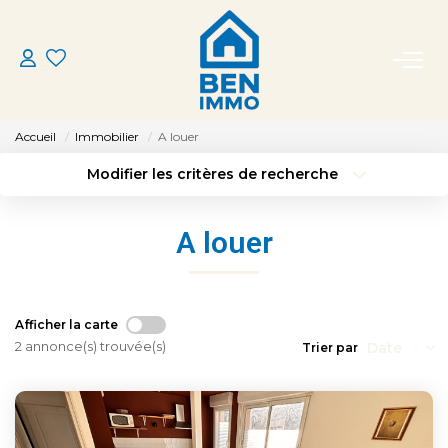
ACHETER
Accueil
Immobilier
A louer
LOUER
Modifier les critères de recherche
Type de transaction
Localisation
Louer
Localisation
ESTIMER
A louer
Type de bien
Sélectionnez...
Surface min
MON AGENCE
Budget max
Plus de critères
Afficher la carte
CONTACT
2 annonce(s) trouvée(s)
Trier par
Créer une alerte